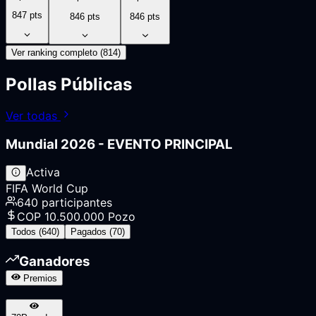
847
pts
846
pts
846
pts
Ver ranking completo (
814
)
Pollas Públicas
Ver todas
Mundial 2026 - EVENTO PRINCIPAL
Activa
FIFA World Cup
640
participantes
COP
10.500.000
Pozo
Todos (
640
)
Pagados (
70
)
Ganadores
Premios