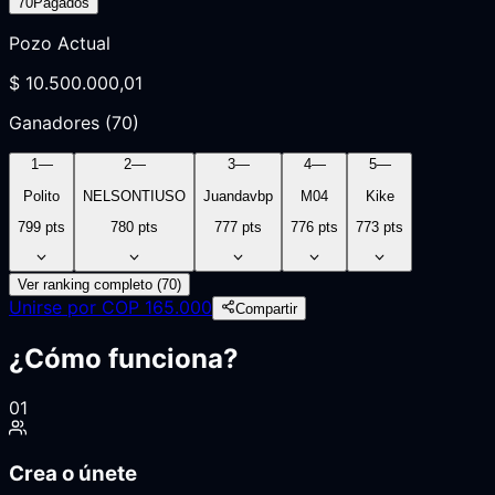
70
Pagados
Pozo Actual
$ 10.500.000,01
Ganadores (70)
1
—
2
—
3
—
4
—
5
—
Polito
NELSONTIUSO
Juandavbp
M04
Kike
799
pts
780
pts
777
pts
776
pts
773
pts
Ver ranking completo (
70
)
Unirse por
COP
165.000
Compartir
¿Cómo funciona?
01
Crea o únete