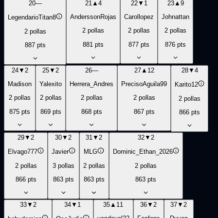
20
—
21
▲
4
22
▼
1
23
▲
9
AnderssonRojas
Carollopez
Johnattan
LegendarioTitan8
2
pollas
2
pollas
2
pollas
2
pollas
881
pts
877
pts
876
pts
887
pts
24
▼
2
25
▼
2
26
—
27
▲
12
28
▼
4
Madison
Yalexito
Herrera_Andres
PrecisoAguila99
Karito12
2
pollas
2
pollas
2
pollas
2
pollas
2
pollas
875
pts
869
pts
868
pts
867
pts
866
pts
29
▼
2
30
▼
2
31
▼
2
32
▼
2
Elvago777
Javier
MLG
Dominic_Ethan_2026
2
pollas
3
pollas
2
pollas
2
pollas
866
pts
863
pts
863
pts
863
pts
33
▼
2
34
▼
1
35
▲
11
36
▼
2
37
▼
2