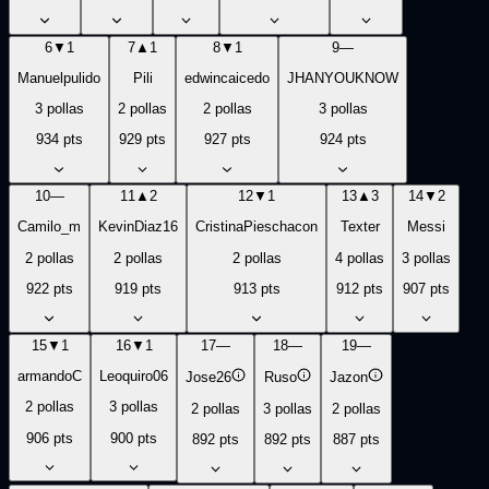
6
▼
1
7
▲
1
8
▼
1
9
—
Manuelpulido
Pili
edwincaicedo
JHANYOUKNOW
3
pollas
2
pollas
2
pollas
3
pollas
934
pts
929
pts
927
pts
924
pts
10
—
11
▲
2
12
▼
1
13
▲
3
14
▼
2
Camilo_m
KevinDiaz16
CristinaPieschacon
Texter
Messi
2
pollas
2
pollas
2
pollas
4
pollas
3
pollas
922
pts
919
pts
913
pts
912
pts
907
pts
15
▼
1
16
▼
1
17
—
18
—
19
—
armandoC
Leoquiro06
Jose26
Ruso
Jazon
2
pollas
3
pollas
2
pollas
3
pollas
2
pollas
906
pts
900
pts
892
pts
892
pts
887
pts