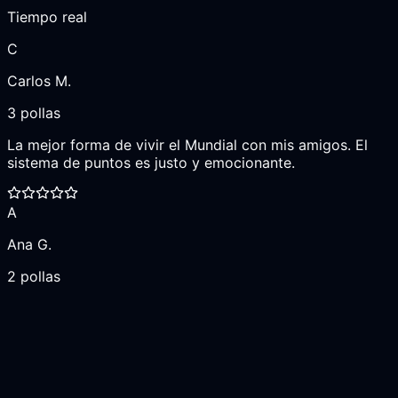
Tiempo real
C
Carlos M.
3 pollas
La mejor forma de vivir el Mundial con mis amigos. El
sistema de puntos es justo y emocionante.
A
Ana G.
2 pollas
Fácil de usar y totalmente gratis. Ya armamos nuestra
polla familiar y estamos súper enganchados.
M