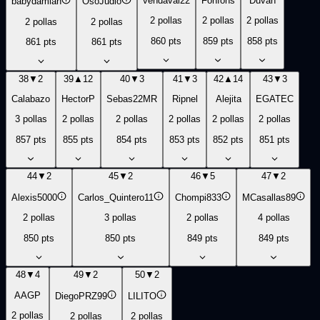
vendaval22
Fonfons
Duvan
babydamian
OsoJudio
2
pollas
2
pollas
2
pollas
2
pollas
2
pollas
860
pts
859
pts
858
pts
861
pts
861
pts
38
▼
2
39
▲
12
40
▼
3
41
▼
3
42
▲
14
43
▼
3
Calabazo
HectorP
Sebas22MR
Ripnel
Alejita
EGATEC
3
pollas
2
pollas
2
pollas
2
pollas
2
pollas
2
pollas
857
pts
855
pts
854
pts
853
pts
852
pts
851
pts
44
▼
2
45
▼
2
46
▼
5
47
▼
2
Alexis5000
Carlos_Quintero11
Chompi833
MCasallas89
2
pollas
3
pollas
2
pollas
4
pollas
850
pts
850
pts
849
pts
849
pts
48
▼
4
49
▼
2
50
▼
2
AAGP
DiegoPRZ99
LILITO
2
pollas
2
pollas
2
pollas