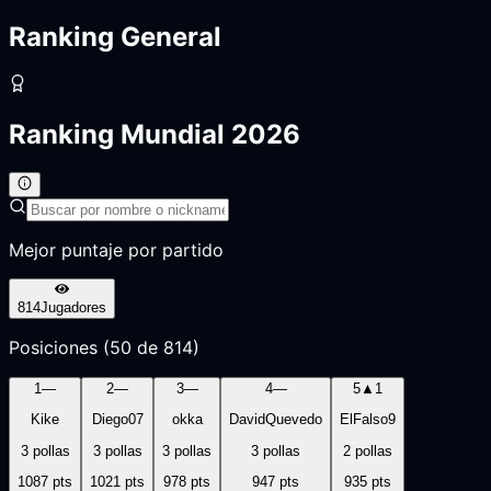
Ranking General
Ranking Mundial 2026
Mejor puntaje por partido
814
Jugadores
Posiciones (50 de 814)
1
—
2
—
3
—
4
—
5
▲
1
Kike
Diego07
okka
DavidQuevedo
ElFalso9
3
pollas
3
pollas
3
pollas
3
pollas
2
pollas
1087
pts
1021
pts
978
pts
947
pts
935
pts